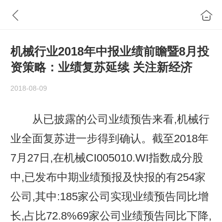
机械行业2018年中报业绩前瞻暨8月投
资策略：业绩复苏延续 关注新经济
2018-08-09
从已披露的公司业绩预告来看,机械行
业全面复苏进一步得到确认。截至2018年
7月27日,在机械CI005010.WI指数成分股
中,已发布中期业绩预报及快报的有254家
公司,其中:185家公司实现业绩预告同比增
长,占比72.8%69家公司业绩预告同比下降,