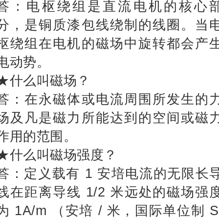
答：电枢绕组是直流电机的核心
分，是铜质漆包线绕制的线圈。当
枢绕组在电机的磁场中旋转都会产
电动势。
★什么叫磁场？
答：在永磁体或电流周围所发生的
场及凡是磁力所能达到的空间或磁
作用的范围。
★什么叫磁场强度？
答：定义载有 1 安培电流的无限长
线在距离导线 1/2 米远处的磁场强
为 1A/m （安培 / 米，国际单位制 S