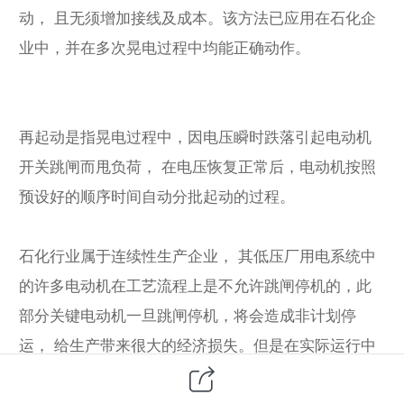
动， 且无须增加接线及成本。该方法已应用在石化企
业中，并在多次晃电过程中均能正确动作。
再起动是指晃电过程中，因电压瞬时跌落引起电动机
开关跳闸而甩负荷， 在电压恢复正常后，电动机按照
预设好的顺序时间自动分批起动的过程。
石化行业属于连续性生产企业， 其低压厂用电系统中
的许多电动机在工艺流程上是不允许跳闸停机的，此
部分关键电动机一旦跳闸停机，将会造成非计划停
运， 给生产带来很大的经济损失。但是在实际运行中
有很多不确定因素（如雷击、设备故障等），很容易